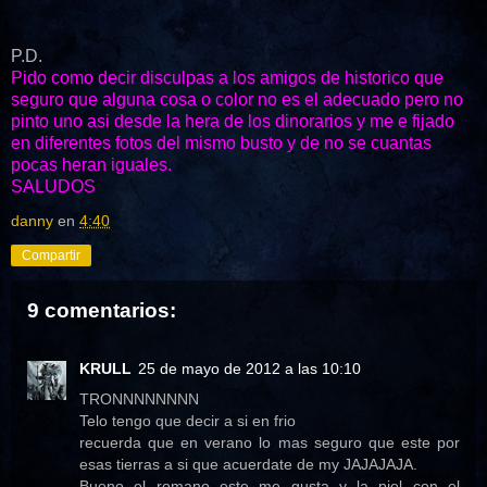
P.D.
Pido como decir disculpas a los amigos de historico que
seguro que alguna cosa o color no es el adecuado pero no
pinto uno asi desde la hera de los dinorarios y me e fijado
en diferentes fotos del mismo busto y de no se cuantas
pocas heran iguales.
SALUDOS
danny
en
4:40
Compartir
9 comentarios:
KRULL
25 de mayo de 2012 a las 10:10
TRONNNNNNNN
Telo tengo que decir a si en frio
recuerda que en verano lo mas seguro que este por
esas tierras a si que acuerdate de my JAJAJAJA.
Bueno el romano este me gusta y la piel con el