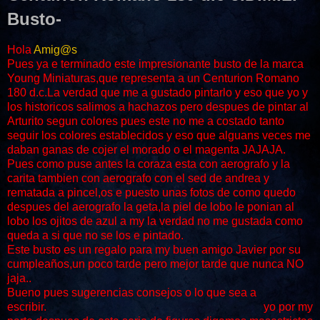
Busto-
Hola
Amig@s
Pues ya e terminado este impresionante busto de la marca
Young Miniaturas,que representa a un Centurion Romano
180 d.c.La verdad que me a gustado pintarlo y eso que yo y
los historicos salimos a hachazos pero despues de pintar al
Arturito segun colores pues este no me a costado tanto
seguir los colores establecidos y eso que alguans veces me
daban ganas de cojer el morado o el magenta JAJAJA.
Pues como puse antes la coraza esta con aerografo y la
carita tambien con aerografo con el sed de andrea y
rematada a pincel,os e puesto unas fotos de como quedo
despues del aerografo la geta,la piel de lobo le ponian al
lobo los ojitos de azul a my la verdad no me gustada como
queda a si que no se los e pintado.
Este busto es un regalo para my buen amigo Javier por su
cumpleaños,un poco tarde pero mejor tarde que nunca NO
jaja..
Bueno pues sugerencias consejos o lo que sea a
escribir. yo por my