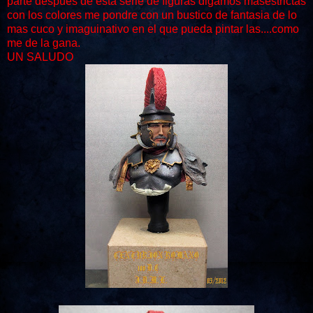
parte despues de esta serie de figuras digamos masestrictas
con los colores me pondre con un bustico de fantasia de lo
mas cuco y imaguinativo en el que pueda pintar las....como
me de la gana.
UN SALUDO